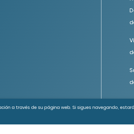
D
d
V
d
S
d
os los derechos reservados
Créditos
ación a través de su página web. Si sigues navegando, estar