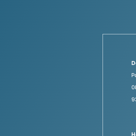
D
P
0
9
H