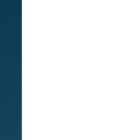
Mapa We
MIPS
Cuadro de
servicios
Servicios