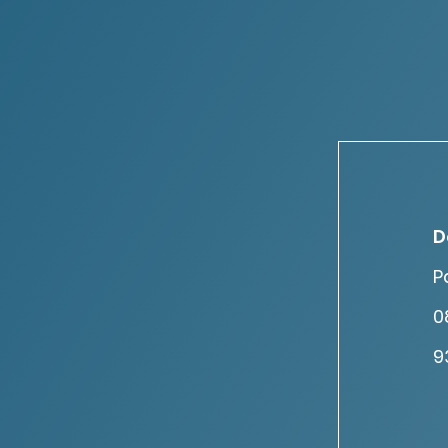
D
P
0
9