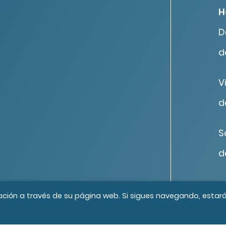
H
D
d
V
d
S
d
os los derechos reservados
Créditos
ación a través de su página web. Si sigues navegando, estar