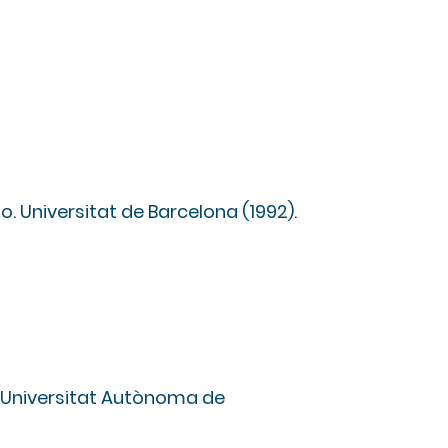
b
o. Universitat de Barcelona (1992).
Preguntas frecuentes
Trabaja con nosotros
Políticas y aviso legal
. Universitat Autònoma de
Comunicación