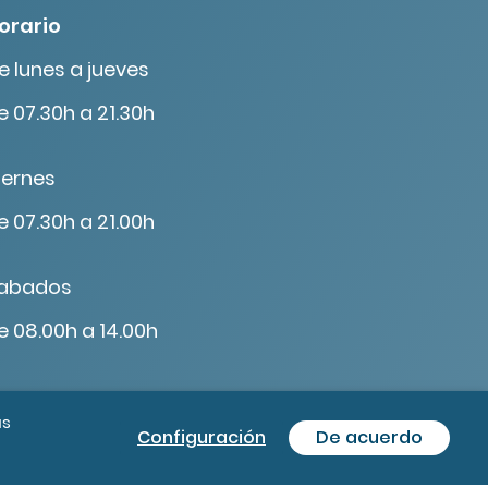
orario
e lunes a jueves
e 07.30h a 21.30h
iernes
e 07.30h a 21.00h
abados
e 08.00h a 14.00h
ás
Configuración
De acuerdo