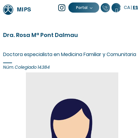
CA
|
ES
93 805 04 
Calenda
Portal
Dra. Rosa Mª Pont Dalmau
Doctora especialista en Medicina Familiar y Comunitaria
Núm. Colegiado 14.384