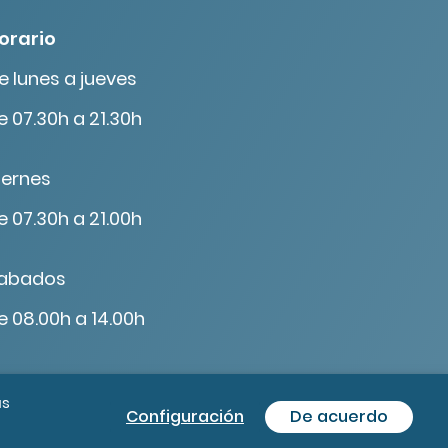
orario
e lunes a jueves
e 07.30h a 21.30h
iernes
e 07.30h a 21.00h
abados
e 08.00h a 14.00h
ás
Configuración
De acuerdo