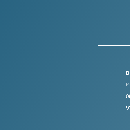
D
P
0
9