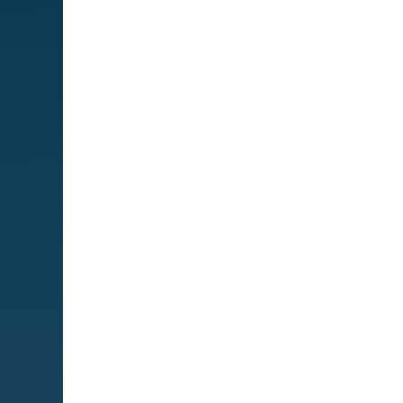
Mapa We
MIPS
Cuadro de
servicios
Servicios