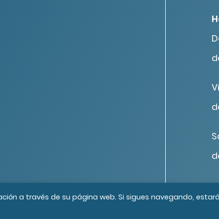
H
D
d
V
d
S
d
os los derechos reservados
Créditos
ación a través de su página web. Si sigues navegando, estar