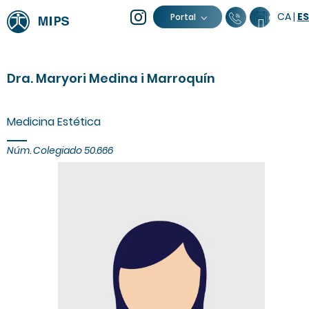
CA
|
ES
93 805 04 
Calenda
Portal
Dra. Maryori Medina i Marroquín
Medicina Estética
Núm. Colegiado 50.666