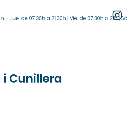
n. - Jue. de 07.30h a 21.30h | Vie. de 07.30h a 21h | S
 i Cunillera