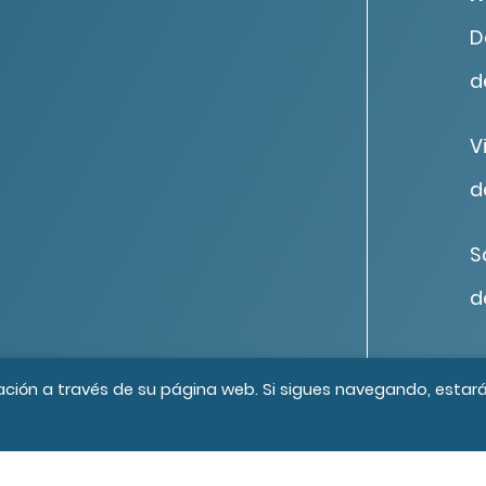
D
d
V
d
S
d
os los derechos reservados
Créditos
ación a través de su página web. Si sigues navegando, estar