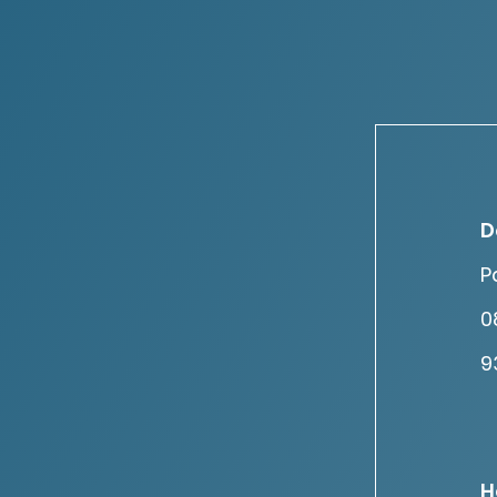
D
P
0
9
H