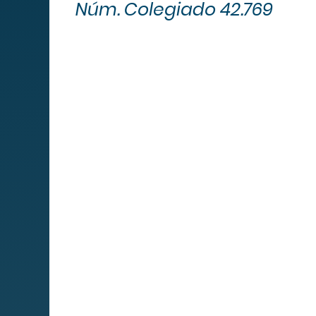
Núm. Colegiado 42.769
Mapa We
MIPS
Cuadro de
servicios
Servicios