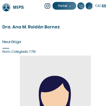
CA
|
ES
93 805 04 
Calenda
Portal
Dra. Ana M. Roldán Bornez
Neuróloga
Núm. Colegiado 7.719