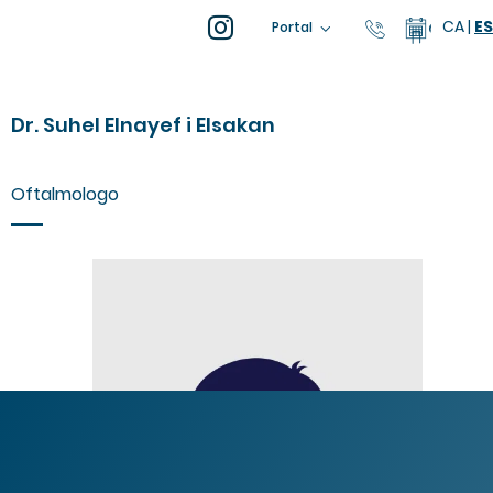
CA
|
ES
93 805 04 
Calenda
Portal
Dr. Suhel Elnayef i Elsakan
Oftalmologo