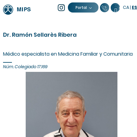
CA
|
ES
93 805 04 
Calenda
Portal
Dr. Ramón Sellarès Ribera
Médico especialista en Medicina Familiar y Comunitaria
Núm. Colegiado 17.169