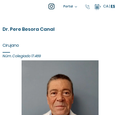
CA
|
ES
93 805 04 
Calenda
Portal
Dr. Pere Besora Canal
Cirujano
Núm. Colegiado 17.469