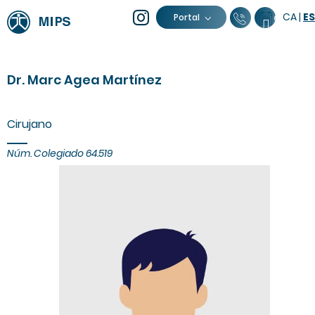
CA
|
ES
93 805 04 
Calenda
Portal
Dr. Marc Agea Martínez
Cirujano
Núm. Colegiado 64.519