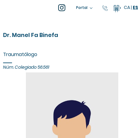
CA
|
ES
93 805 04 
Calenda
Portal
Dr. Manel Fa Binefa
Traumatólogo
Núm. Colegiado 56.561