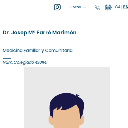
CA
|
ES
93 805 04 
Calenda
Portal
Dr. Josep Mª Farré Marimón
Medicina Familiar y Comunitaria
Núm. Colegiado 4301141