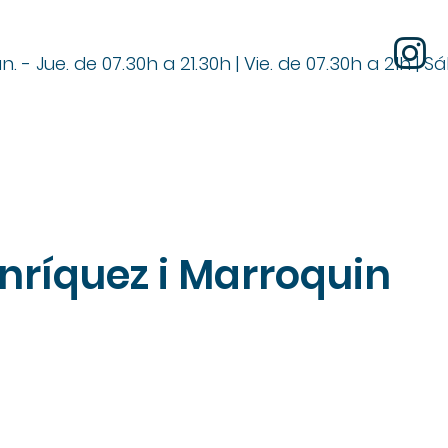
n. - Jue. de 07.30h a 21.30h | Vie. de 07.30h a 21h | S
Enríquez i Marroquin