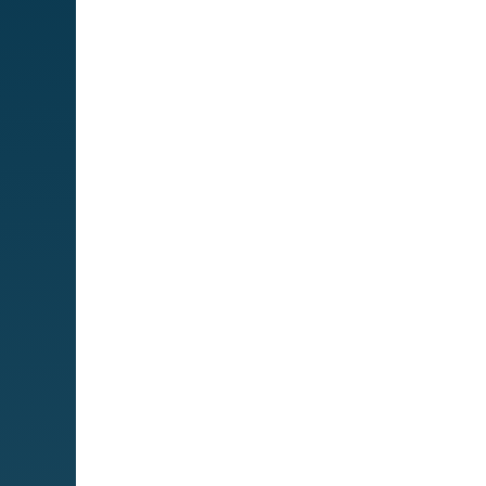
Mapa We
MIPS
Cuadro de
servicios
Servicios