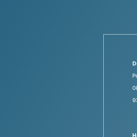
D
P
0
9
H