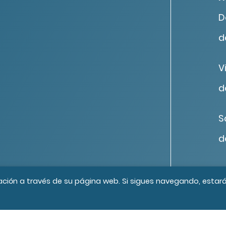
D
d
V
d
S
d
os los derechos reservados
Créditos
ación a través de su página web. Si sigues navegando, estar