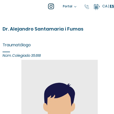
CA
|
ES
93 805 04 
Calenda
Portal
Dr. Alejandro Santamaria i Fumas
Traumatólogo
Núm. Colegiado 35.618