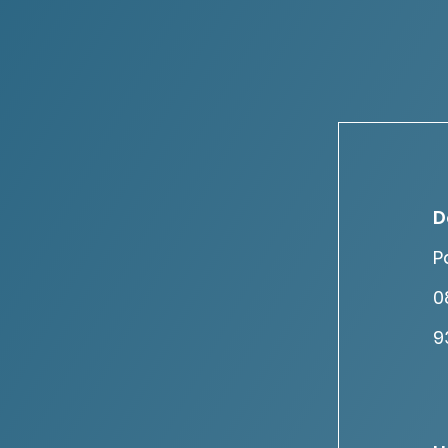
D
P
0
9