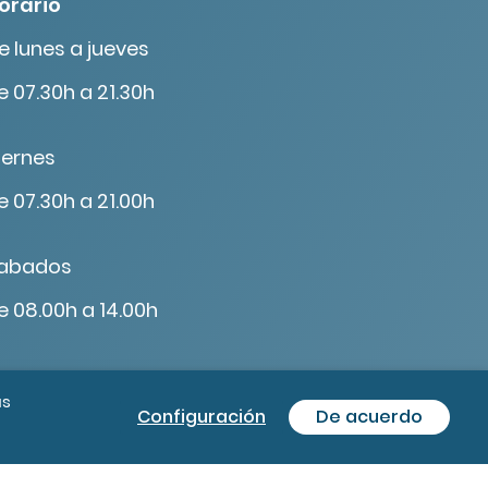
orario
e lunes a jueves
e 07.30h a 21.30h
iernes
e 07.30h a 21.00h
abados
e 08.00h a 14.00h
ás
Configuración
De acuerdo