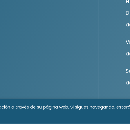
H
D
d
V
d
S
d
os los derechos reservados
Créditos
ación a través de su página web. Si sigues navegando, estar