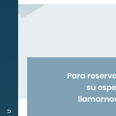
Servicios
Obra social
Compañias
Contacto
Para reserva
su espe
Canal de
Denuncias
llamarnos