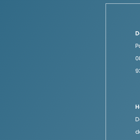
D
P
0
9
H
D
d