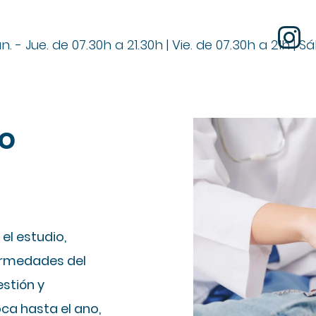
n. - Jue. de 07.30h a 21.30h | Vie. de 07.30h a 21h | S
vo
el estudio,
ermedades del
estión y
ca hasta el ano,