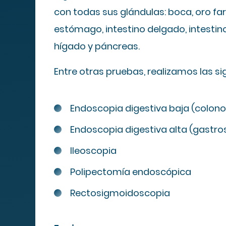
con todas sus glándulas: boca, oro far
estómago, intestino delgado, intestin
hígado y páncreas.
Entre otras pruebas, realizamos las si
Endoscopia digestiva baja (colon
Endoscopia digestiva alta (gastro
Mapa We
Ileoscopia
Polipectomía endoscópica
Rectosigmoidoscopia
MIPS