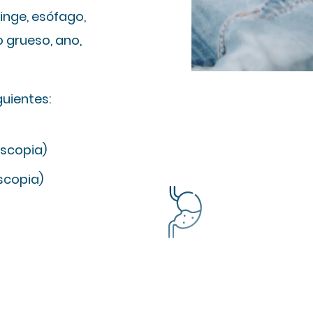
inge, esófago,
o grueso, ano,
guientes:
oscopia)
scopia)
b
Preguntas frecuentes