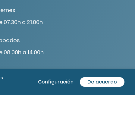
iernes
e 07.30h a 21.00h
abados
e 08.00h a 14.00h
ás
Configuración
De acuerdo