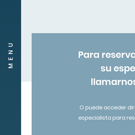
Denuncias
MENU
Para reserva
su espe
llamarnos
O puede acceder di
especialista para res