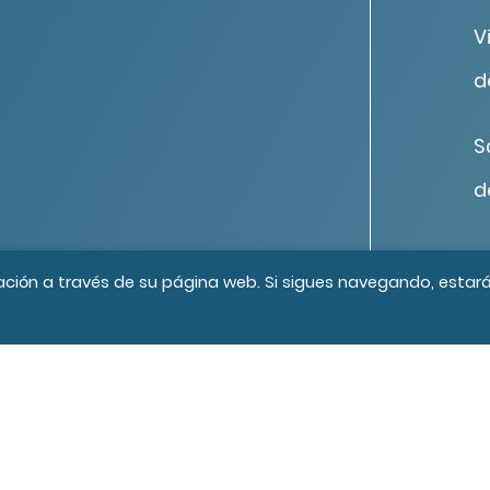
V
d
S
d
os los derechos reservados
Créditos
ación a través de su página web. Si sigues navegando, estar