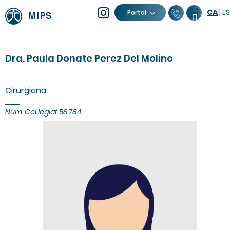
CA
|
ES
93 805 04
Calend
Portal
Dra. Paula Donate Perez Del Molino
Cirurgiana
Núm. Col·legiat 58.784