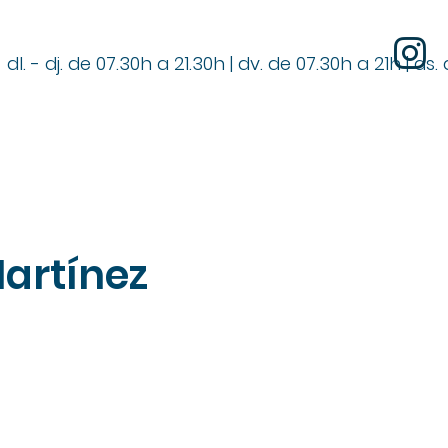
dl. - dj. de 07.30h a 21.30h | dv. de 07.30h a 21h | ds
Martínez