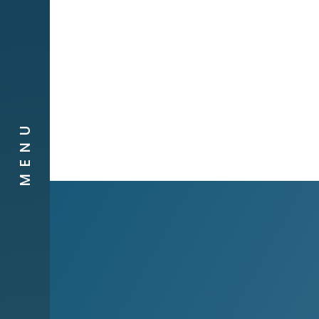
Companyies
Contacte
MENU
Canal de
Denúncies