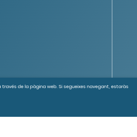
 a través de la pàgina web. Si segueixes navegant, estaràs
s els drets reservats
Crèdits