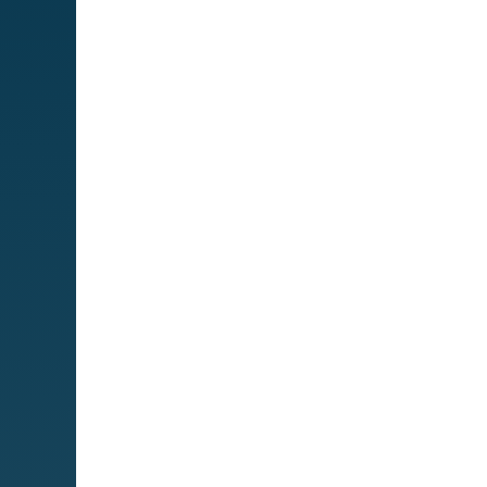
Mapa We
MIPS
Quadre de serveis
Serveis
Obra social