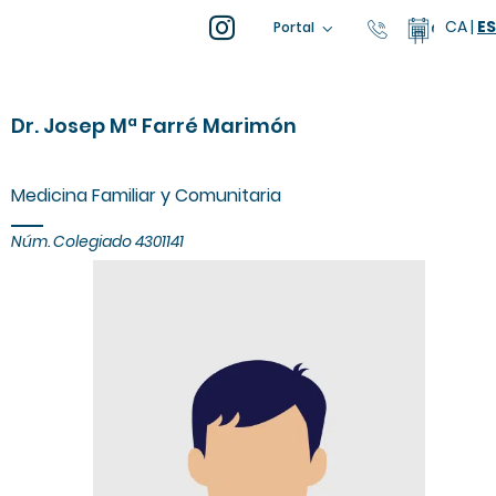
CA
|
ES
93 805 04 
Calenda
Portal
Dr. Josep Mª Farré Marimón
Medicina Familiar y Comunitaria
Núm. Colegiado 4301141