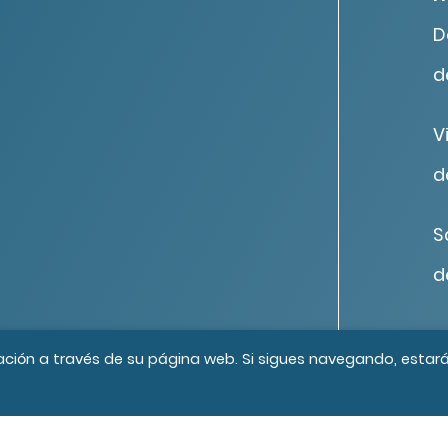
D
d
V
d
S
d
os los derechos reservados
Créditos
ación a través de su página web. Si sigues navegando, estar