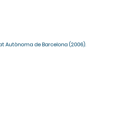
b
itat Autònoma de Barcelona (2006).
Preguntas frecuentes
Trabaja con nosotros
Políticas y aviso legal
Comunicación