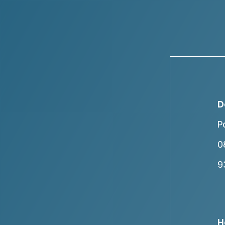
D
P
0
9
H